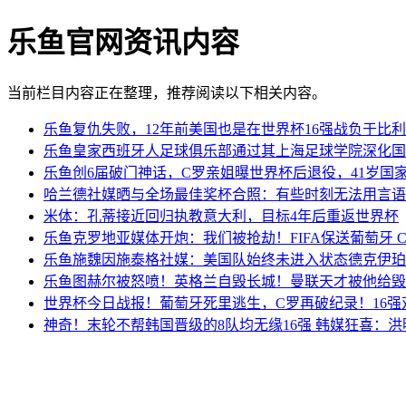
乐鱼官网资讯内容
当前栏目内容正在整理，推荐阅读以下相关内容。
乐鱼复仇失败，12年前美国也是在世界杯16强战负于比
乐鱼皇家西班牙人足球俱乐部通过其上海足球学院深化国
乐鱼创6届破门神话，C罗亲姐曝世界杯后退役，41岁国
哈兰德社媒晒与全场最佳奖杯合照：有些时刻无法用言语
米体：孔蒂接近回归执教意大利，目标4年后重返世界杯
乐鱼克罗地亚媒体开炮：我们被抢劫！FIFA保送葡萄牙 
乐鱼施魏因施泰格社媒：美国队始终未进入状态德克伊珀
乐鱼图赫尔被怒喷！英格兰自毁长城！曼联天才被他给毁
世界杯今日战报！葡萄牙死里逃生，C罗再破纪录！16强
神奇！末轮不帮韩国晋级的8队均无缘16强 韩媒狂喜：