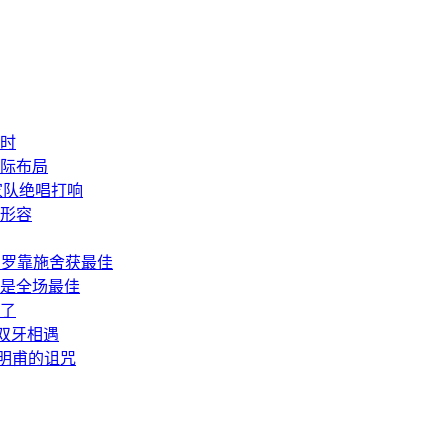
利时
际布局
家队绝唱打响
形容
C罗靠施舍获最佳
是全场最佳
了
双牙相遇
洪明甫的诅咒