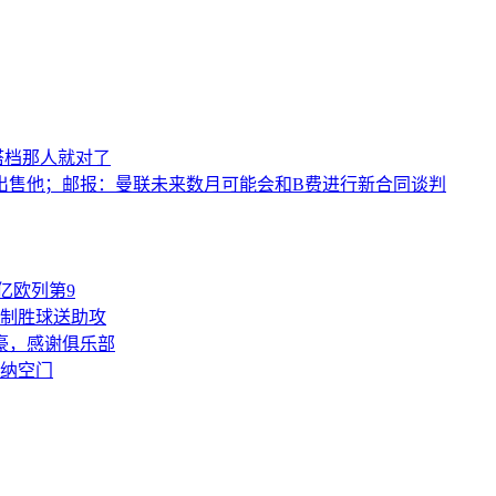
搭档那人就对了
夏或出售他；邮报：曼联未来数月可能会和B费进行新合同谈判
亿欧列第9
制胜球送助攻
豪，感谢俱乐部
纳空门