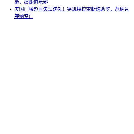
豪，感谢俱乐部
美国门将超巨失误送礼！德凯特拉雷断球助攻，范纳肯
笑纳空门