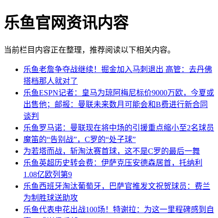
乐鱼官网资讯内容
当前栏目内容正在整理，推荐阅读以下相关内容。
乐鱼老詹争夺战继续！掘金加入马刺退出 高管：去丹佛
搭档那人就对了
乐鱼ESPN记者：皇马为琼阿梅尼标价9000万欧，今夏或
出售他；邮报：曼联未来数月可能会和B费进行新合同
谈判
乐鱼罗马诺：曼联现在将中场的引援重点缩小至2名球员
魔笛的“告别战”，C罗的“处子球”
为若塔而战，斩淘汰赛首球，这不是C罗的最后一舞
乐鱼英超历史转会费：伊萨克压安德森居首，托纳利
1.08亿欧列第9
乐鱼西班牙淘汰葡萄牙，巴萨官推发文祝贺球员：费兰
为制胜球送助攻
乐鱼代表申花出战100场！特谢拉：为这一里程碑感到自