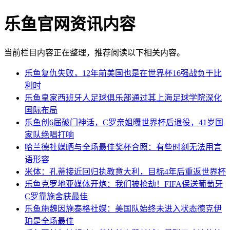
乐鱼官网资讯内容
当前栏目内容正在整理，推荐阅读以下相关内容。
乐鱼复仇失败，12年前美国也是在世界杯16强战负于比
利时
乐鱼皇家西班牙人足球俱乐部通过其上海足球学院深化
国际布局
乐鱼创6届破门神话，C罗亲姐曝世界杯后退役，41岁国
家队绝唱打响
哈兰德社媒晒与全场最佳奖杯合照：有些时刻无法用言
语形容
米体：孔蒂接近回归执教意大利，目标4年后重返世界杯
乐鱼克罗地亚媒体开炮：我们被抢劫！FIFA保送葡萄牙
C罗靠施舍获最佳
乐鱼施魏因施泰格社媒：美国队始终未进入状态德克伊
珀是全场最佳