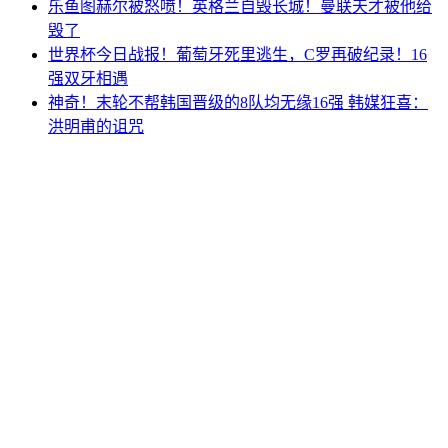
乐鱼图赫尔被怒喷！英格兰自毁长城！曼联天才被他给
毁了
世界杯今日战报！葡萄牙死里逃生，C罗再破纪录！16
强双牙相遇
神奇！末轮不帮韩国晋级的8队均无缘16强 韩媒狂喜：
洪明甫的诅咒