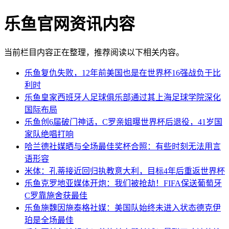
乐鱼官网资讯内容
当前栏目内容正在整理，推荐阅读以下相关内容。
乐鱼复仇失败，12年前美国也是在世界杯16强战负于比
利时
乐鱼皇家西班牙人足球俱乐部通过其上海足球学院深化
国际布局
乐鱼创6届破门神话，C罗亲姐曝世界杯后退役，41岁国
家队绝唱打响
哈兰德社媒晒与全场最佳奖杯合照：有些时刻无法用言
语形容
米体：孔蒂接近回归执教意大利，目标4年后重返世界杯
乐鱼克罗地亚媒体开炮：我们被抢劫！FIFA保送葡萄牙
C罗靠施舍获最佳
乐鱼施魏因施泰格社媒：美国队始终未进入状态德克伊
珀是全场最佳