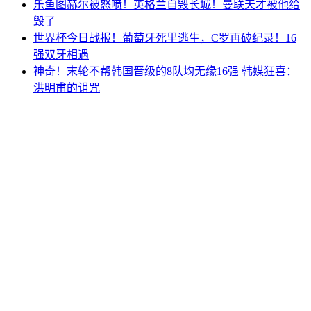
乐鱼图赫尔被怒喷！英格兰自毁长城！曼联天才被他给
毁了
世界杯今日战报！葡萄牙死里逃生，C罗再破纪录！16
强双牙相遇
神奇！末轮不帮韩国晋级的8队均无缘16强 韩媒狂喜：
洪明甫的诅咒