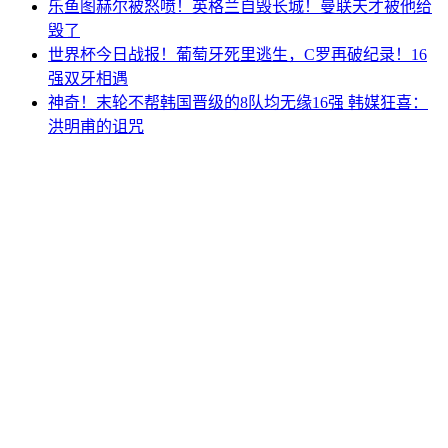
乐鱼图赫尔被怒喷！英格兰自毁长城！曼联天才被他给
毁了
世界杯今日战报！葡萄牙死里逃生，C罗再破纪录！16
强双牙相遇
神奇！末轮不帮韩国晋级的8队均无缘16强 韩媒狂喜：
洪明甫的诅咒