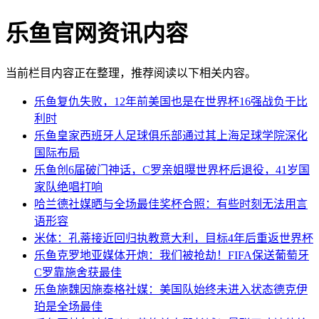
乐鱼官网资讯内容
当前栏目内容正在整理，推荐阅读以下相关内容。
乐鱼复仇失败，12年前美国也是在世界杯16强战负于比
利时
乐鱼皇家西班牙人足球俱乐部通过其上海足球学院深化
国际布局
乐鱼创6届破门神话，C罗亲姐曝世界杯后退役，41岁国
家队绝唱打响
哈兰德社媒晒与全场最佳奖杯合照：有些时刻无法用言
语形容
米体：孔蒂接近回归执教意大利，目标4年后重返世界杯
乐鱼克罗地亚媒体开炮：我们被抢劫！FIFA保送葡萄牙
C罗靠施舍获最佳
乐鱼施魏因施泰格社媒：美国队始终未进入状态德克伊
珀是全场最佳